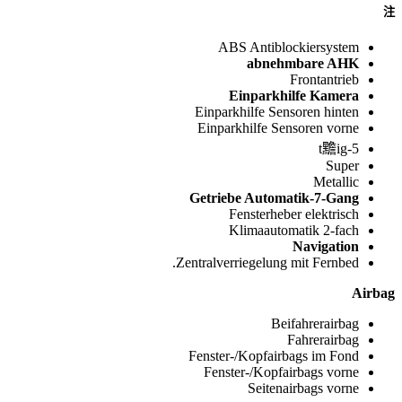
注
ABS Antiblockiersystem
abnehmbare AHK
Frontantrieb
Einparkhilfe Kamera
Einparkhilfe Sensoren hinten
Einparkhilfe Sensoren vorne
5-t黵ig
Super
Metallic
Getriebe Automatik-7-Gang
Fensterheber elektrisch
Klimaautomatik 2-fach
Navigation
Zentralverriegelung mit Fernbed.
Airbag
Beifahrerairbag
Fahrerairbag
Fenster-/Kopfairbags im Fond
Fenster-/Kopfairbags vorne
Seitenairbags vorne