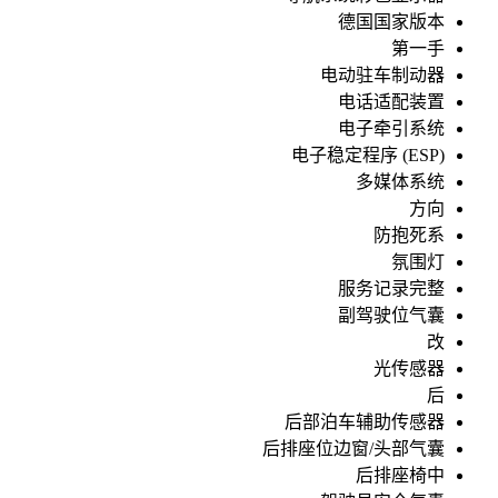
德国国家版本
第一手
电动驻车制动器
电话适配装置
电子牵引系统
电子稳定程序 (ESP)
多媒体系统
方向
防抱死系
氛围灯
服务记录完整
副驾驶位气囊
改
光传感器
后
后部泊车辅助传感器
后排座位边窗/头部气囊
后排座椅中