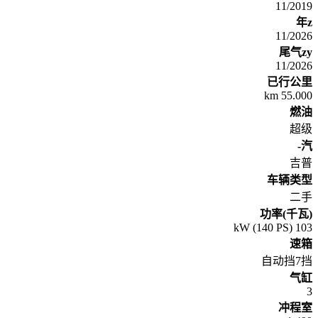
11/2019
年z
11/2026
尾气zy
11/2026
已行公里
55.000 km
燃油
超级
汽-
吉普
车辆类型
二手
功率(千瓦)
103 kW (140 PS)
速箱
自动挡7挡
气缸
3
冲程室