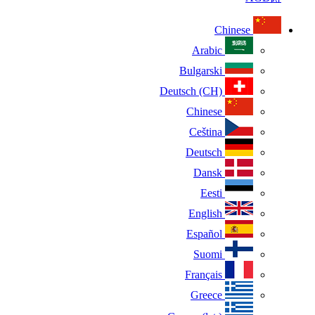
Chinese
Arabic
Bulgarski
Deutsch (CH)
Chinese
Ceština
Deutsch
Dansk
Eesti
English
Español
Suomi
Français
Greece