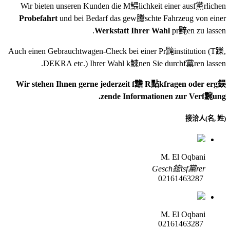
Wir bieten unseren Kunden die M鰃lichkeit einer ausf黨rlichen
Probefahrt
und bei Bedarf das gew黱schte Fahrzeug von einer
Werkstatt Ihrer Wahl
pr黤en zu lassen.
Auch einen Gebrauchtwagen-Check bei einer Pr黤institution
(T躒,
DEKRA etc.)
Ihrer Wahl k鰊nen Sie durchf黨ren lassen.
Wir stehen Ihnen gerne jederzeit f黵 R點kfragen oder erg鋘
zende Informationen zur Verf黦ung.
接洽人(名, 姓)
M. El Oqbani
Gesch鋐tsf黨rer
02161463287
M. El Oqbani
02161463287