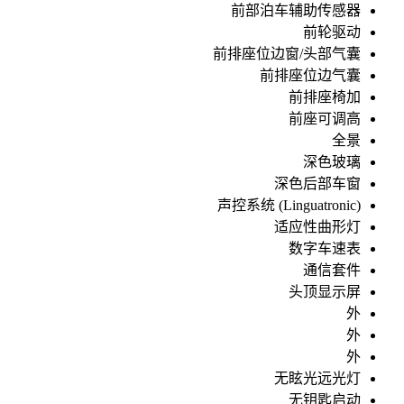
前部泊车辅助传感器
前轮驱动
前排座位边窗/头部气囊
前排座位边气囊
前排座椅加
前座可调高
全景
深色玻璃
深色后部车窗
声控系统 (Linguatronic)
适应性曲形灯
数字车速表
通信套件
头顶显示屏
外
外
外
无眩光远光灯
无钥匙启动