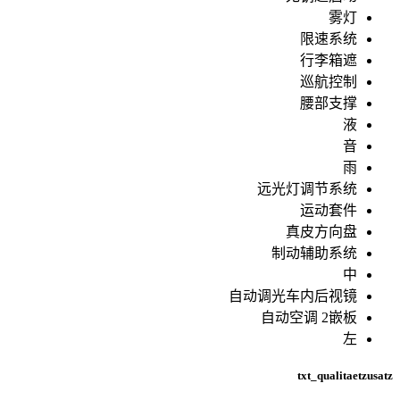
雾灯
限速系统
行李箱遮
巡航控制
腰部支撑
液
音
雨
远光灯调节系统
运动套件
真皮方向盘
制动辅助系统
中
自动调光车内后视镜
自动空调 2嵌板
左
txt_qualitaetzusatz