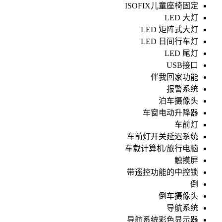
ISOFIX儿童座椅固定
LED 大灯
LED 矩阵式大灯
LED 日间行车灯
LED 尾灯
USB接口
伴我回家功能
报警系统
泊车摄像头
车窗电动升降器
车前灯
车前灯开关延迟系统
车载计算机/旅行电脑
触摸屏
带遥控功能的中控锁
倒
倒车摄像头
导航系统
导航系统彩色显示器