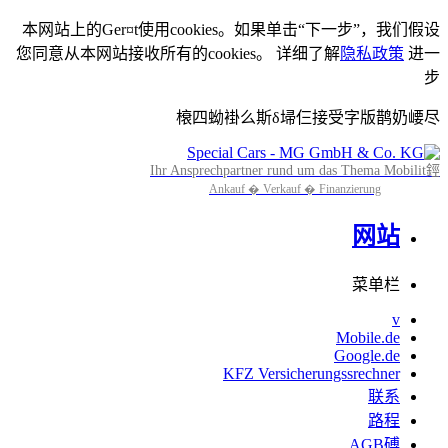
本网站上的Ger¤t使用cookies。如果单击“下一步”，我们假设
您同意从本网站接收所有的cookies。 详细了解
隐私政策
进一
步
榱四蚴褂么斯δ埽仨接受字版鹊奶崾尽
Ihr Ansprechpartner rund um das Thema Mobilit鋞
Ankauf � Verkauf � Finanzierung
网站
菜单栏
v
Mobile.de
Google.de
KFZ Versicherungssrechner
联系
路程
AGB磗