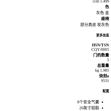
1.499 ccm
色
灰色 金
座椅
部分真皮 炭灰色
更多信息
HSN/TSN
0005/CQY
门的数量
5
总重量
1.985 kg
炔刻a
9531
配置
8个安全气囊
20英寸铝毂