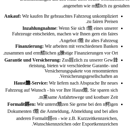
angenehm wie m鰃lich zu gestalten.
Ankauf:
Wir kaufen Ihr gebrauchtes Fahrzeug unkompliziert
zu fairen Preisen.
Inzahlungnahme
: Wenn Sie sich f黵 eines unserer
Fahrzeuge entscheiden, machen wir Ihnen gern ein faires
Angebot f黵 ihr altes Fahrzeug.
Finanzierung:
Wir arbeiten mit verschiedenen Banken
zusammen und erm鰃lichen g黱stige Finanzierungen vor Ort.
Garantie und Versicherung:
Zus鋞zlich zu unserer Gew鋒
rleistung, bieten wir verschiedene Garantie- und
Versicherungspakete von renommierten
Versicherungsgesellschaften an.
Haust黵-Service:
Wir liefern nach Absprache Ihr neues
Fahrzeug auf Wunsch - bis vor Ihre Haust黵. Sie sparen sich
m黨same Anfahrtswege und kostbare Zeit.
Formalit鋞en:
Wir unterst黷zen Sie gerne bei den n鰐igen
Dokumenten f黵 die Anmeldung, Abmeldung und bei allen
anderen Formalit鋞en - wie z.B. Kurzzeitkennzeichen,
Wunschkennzeichen oder Exportkennzeichen.