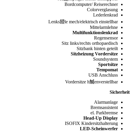
Bordcomputer/ Reiserechner
Colorverglasung
Lederlenkrad
Lenks鋟le mech/elektrisch einstellbar
Mittelarmlehne
Multifunktionslenkrad
Regensensor
Sitz links/rechts orthopaedisch
Sitzbank hinten geteilt
Sitzheizung Vordersitze
Soundsystem
Sportsitze
Tempomat
USB Anschluss
Vordersitze h鰄enverstellbar
Sicherheit
Alarmanlage
Bremsassistent
el. Parkbremse
Head-Up Display
ISOFIX Kindersitzhalterung
LED-Scheinwerfer