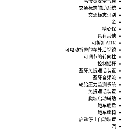
驾驶员安全气囊
交通标志辅助系统
交通标志识别
金
精心保
具有其他
可拆卸AHK
可电动折叠的车外后视镜
可调节的转向柱
控制摇杆
蓝牙免提通话装置
蓝牙音频流
轮胎压力监测系统
免提通话装置
爬坡启动辅助
跑车底盘
跑车座椅
启动停止自动装置
汽