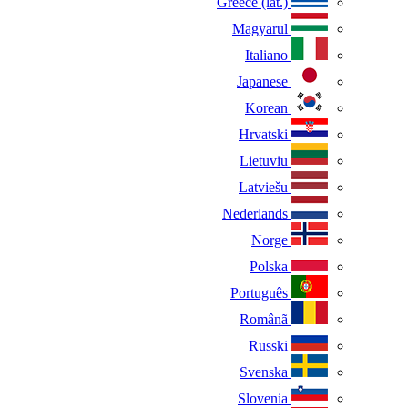
Greece (lat.)
Magyarul
Italiano
Japanese
Korean
Hrvatski
Lietuviu
Latviešu
Nederlands
Norge
Polska
Português
Românã
Russki
Svenska
Slovenia