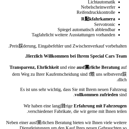
Lichtautomatik
Nebelscheinwerfer
Reifendruckkontrolle
R點kfahrkamera
Servotronic
Spiegel automatisch abblendbar
Tagfahrlicht weitere Ausstattungen vorhanden
Preis鋘derung, Eingabefehler und Zwischenverkauf vorbehalten.
Herzlich Willkommen bei Ihrem Special Cars Team.
Transparenz, Ehrlichkeit
und eine
ausf黨rliche Beratung
auf
dem Weg zu Ihrer Kaufentscheidung sind f黵 uns selbstverst鋘
dlich.
Es ist uns sehr wichtig, dass Sie mit Ihrem neuen Fahrzeug
vollkommen zufrieden
sind.
Wir haben eine langj鋒rige
Erfahrung mit Fahrzeugen
verschiedener Fabrikate, die wir gerne mit Ihnen teilen.
Neben einer ausf黨rlichen Beratung bieten wir Ihnen viele weitere
Dienstleistungen um den Kauf Ihres neuen Gebrauchten so