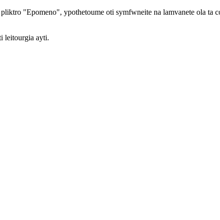
sto pliktro "Epomeno", ypothetoume oti symfwneite na lamvanete ola ta c
 leitourgia ayti.