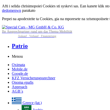
Afti i selida chrisimopoiei Cookies sti syskevi sas. Ean kanete klik 
dedomenwn
parakato
Prepei na apodexteite ta Cookies, gia na mporesete na xrismopoiisete ti
Ihr Ansprechpartner rund um das Thema Mobilität
Ankauf · Verkauf · Finanzierung
Patrio
Menou
Oximata
Mobile.de
Google.de
KFZ Versicherungssrechner
Onoma epafis
Approach
AGB´s
Greece (lat.)
Arabic