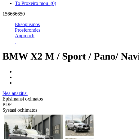
To Proxeiro mou
(0)
156666650
Eksoplismos
Prosferondes
Approach
BMW X2 M / Sport / Pano/ Nav
Nea anazitisi
Episimansi oximatos
PDF
Systasi ochimatos