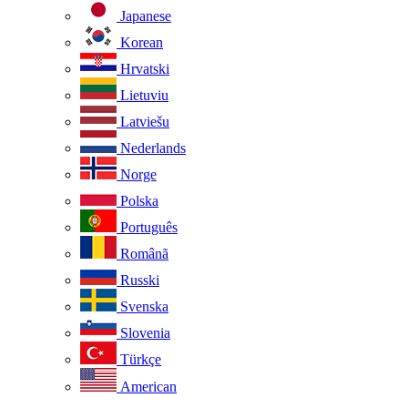
Japanese
Korean
Hrvatski
Lietuviu
Latviešu
Nederlands
Norge
Polska
Português
Românã
Russki
Svenska
Slovenia
Türkçe
American