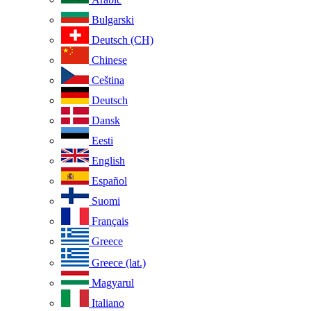
Bulgarski
Deutsch (CH)
Chinese
Ceština
Deutsch
Dansk
Eesti
English
Español
Suomi
Français
Greece
Greece (lat.)
Magyarul
Italiano