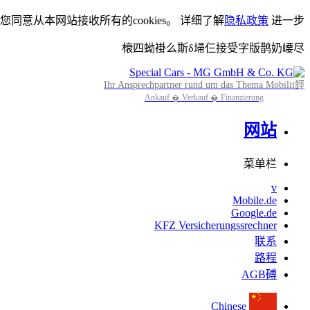
设您同意从本网站接收所有的cookies。 详细了解
隐私政策
进一步
榱四蚴褂么斯δ埽仨接受字版鹊奶崾尽
Ihr Ansprechpartner rund um das Thema Mobilit鋞
Ankauf � Verkauf � Finanzierung
网站
菜单栏
v
Mobile.de
Google.de
KFZ Versicherungssrechner
联系
路程
AGB磗
Chinese