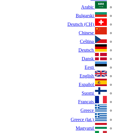
Arabic
Bulgarski
Deutsch (CH)
Chinese
Ceština
Deutsch
Dansk
Eesti
English
Español
Suomi
Français
Greece
Greece (lat.)
Magyarul