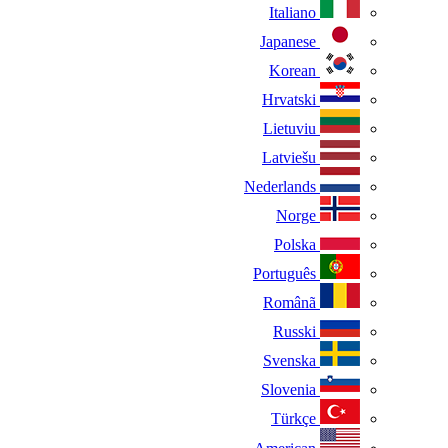
Italiano
Japanese
Korean
Hrvatski
Lietuviu
Latviešu
Nederlands
Norge
Polska
Português
Românã
Russki
Svenska
Slovenia
Türkçe