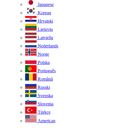
Japanese
Korean
Hrvatski
Lietuviu
Latviešu
Nederlands
Norge
Polska
Português
Românã
Russki
Svenska
Slovenia
Türkçe
American