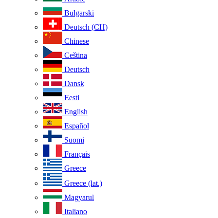
Bulgarski
Deutsch (CH)
Chinese
Ceština
Deutsch
Dansk
Eesti
English
Español
Suomi
Français
Greece
Greece (lat.)
Magyarul
Italiano