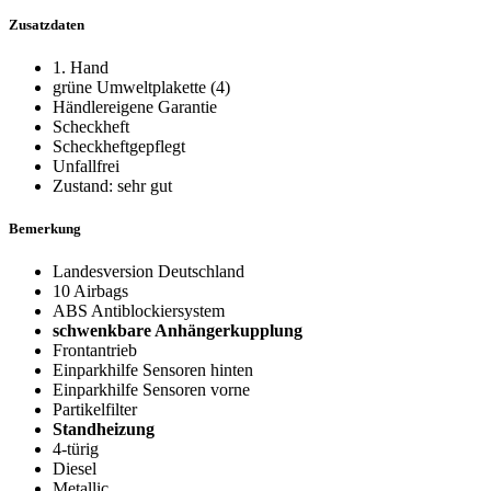
Zusatzdaten
1. Hand
grüne Umweltplakette (4)
Händlereigene Garantie
Scheckheft
Scheckheftgepflegt
Unfallfrei
Zustand: sehr gut
Bemerkung
Landesversion Deutschland
10 Airbags
ABS Antiblockiersystem
schwenkbare Anhängerkupplung
Frontantrieb
Einparkhilfe Sensoren hinten
Einparkhilfe Sensoren vorne
Partikelfilter
Standheizung
4-türig
Diesel
Metallic