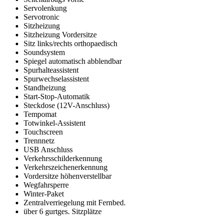
Servolenkung
Servotronic
Sitzheizung
Sitzheizung Vordersitze
Sitz links/rechts orthopaedisch
Soundsystem
Spiegel automatisch abblendbar
Spurhalteassistent
Spurwechselassistent
Standheizung
Start-Stop-Automatik
Steckdose (12V-Anschluss)
Tempomat
Totwinkel-Assistent
Touchscreen
Trennnetz
USB Anschluss
Verkehrsschilderkennung
Verkehrszeichenerkennung
Vordersitze höhenverstellbar
Wegfahrsperre
Winter-Paket
Zentralverriegelung mit Fernbed.
über 6 gurtges. Sitzplätze