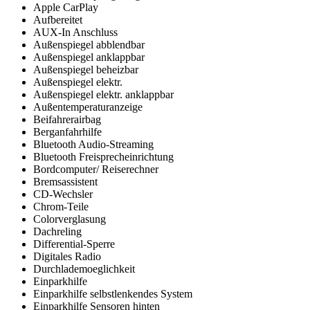
Apple CarPlay
Aufbereitet
AUX-In Anschluss
Außenspiegel abblendbar
Außenspiegel anklappbar
Außenspiegel beheizbar
Außenspiegel elektr.
Außenspiegel elektr. anklappbar
Außentemperaturanzeige
Beifahrerairbag
Berganfahrhilfe
Bluetooth Audio-Streaming
Bluetooth Freisprecheinrichtung
Bordcomputer/ Reiserechner
Bremsassistent
CD-Wechsler
Chrom-Teile
Colorverglasung
Dachreling
Differential-Sperre
Digitales Radio
Durchlademoeglichkeit
Einparkhilfe
Einparkhilfe selbstlenkendes System
Einparkhilfe Sensoren hinten