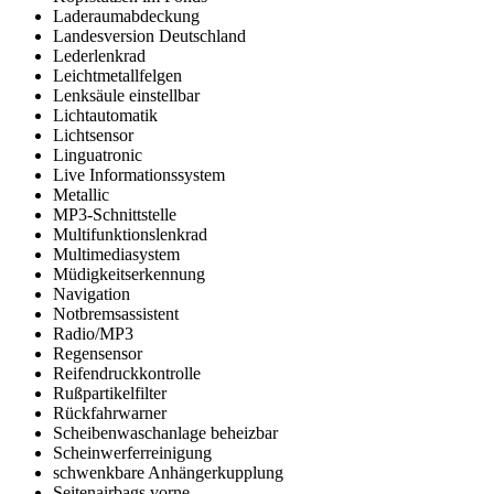
Laderaumabdeckung
Landesversion Deutschland
Lederlenkrad
Leichtmetallfelgen
Lenksäule einstellbar
Lichtautomatik
Lichtsensor
Linguatronic
Live Informationssystem
Metallic
MP3-Schnittstelle
Multifunktionslenkrad
Multimediasystem
Müdigkeitserkennung
Navigation
Notbremsassistent
Radio/MP3
Regensensor
Reifendruckkontrolle
Rußpartikelfilter
Rückfahrwarner
Scheibenwaschanlage beheizbar
Scheinwerferreinigung
schwenkbare Anhängerkupplung
Seitenairbags vorne