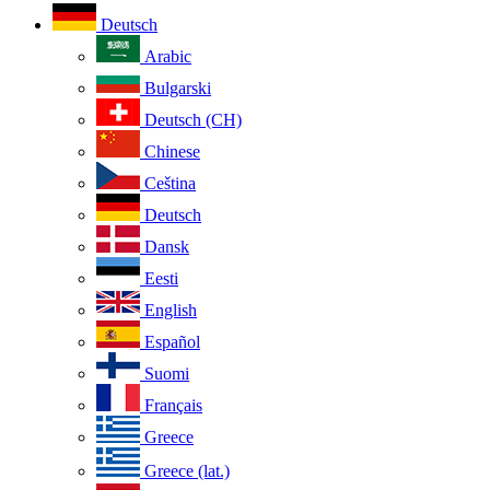
Deutsch
Arabic
Bulgarski
Deutsch (CH)
Chinese
Ceština
Deutsch
Dansk
Eesti
English
Español
Suomi
Français
Greece
Greece (lat.)