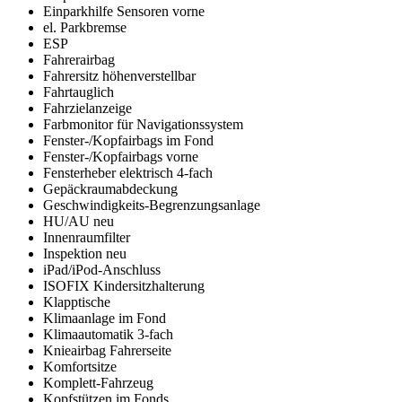
Einparkhilfe Sensoren vorne
el. Parkbremse
ESP
Fahrerairbag
Fahrersitz höhenverstellbar
Fahrtauglich
Fahrzielanzeige
Farbmonitor für Navigationssystem
Fenster-/Kopfairbags im Fond
Fenster-/Kopfairbags vorne
Fensterheber elektrisch 4-fach
Gepäckraumabdeckung
Geschwindigkeits-Begrenzungsanlage
HU/AU neu
Innenraumfilter
Inspektion neu
iPad/iPod-Anschluss
ISOFIX Kindersitzhalterung
Klapptische
Klimaanlage im Fond
Klimaautomatik 3-fach
Knieairbag Fahrerseite
Komfortsitze
Komplett-Fahrzeug
Kopfstützen im Fonds