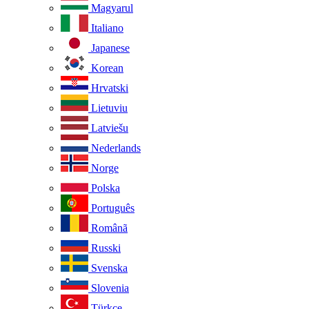
Magyarul
Italiano
Japanese
Korean
Hrvatski
Lietuviu
Latviešu
Nederlands
Norge
Polska
Português
Românã
Russki
Svenska
Slovenia
Türkçe