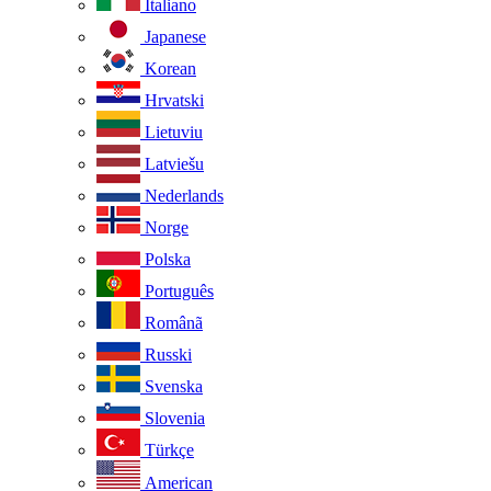
Italiano
Japanese
Korean
Hrvatski
Lietuviu
Latviešu
Nederlands
Norge
Polska
Português
Românã
Russki
Svenska
Slovenia
Türkçe
American