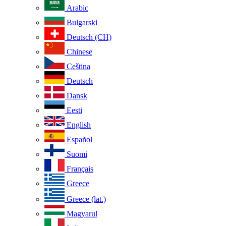
Arabic
Bulgarski
Deutsch (CH)
Chinese
Ceština
Deutsch
Dansk
Eesti
English
Español
Suomi
Français
Greece
Greece (lat.)
Magyarul