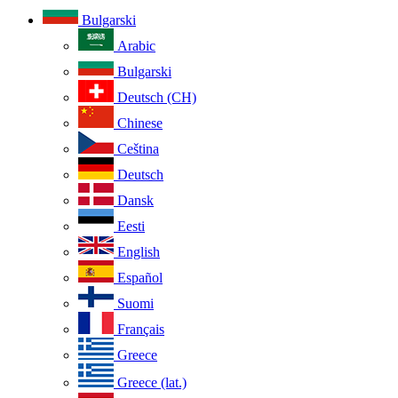
Bulgarski
Arabic
Bulgarski
Deutsch (CH)
Chinese
Ceština
Deutsch
Dansk
Eesti
English
Español
Suomi
Français
Greece
Greece (lat.)