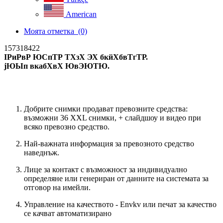
American
Моята отметка
(0)
157318422
ІРиРвР ЮСпТР ТХзХ ЭХ бкйХбвТгТР.
јЮЫп вкабХвХ ЮвЭЮТЮ.
Ново търсене
Добрите снимки продават превозните средства:
възможни 36 XXL снимки, + слайдшоу и видео при
всяко превозно средство.
Най-важната информация за превозното средство
наведнъж.
Лице за контакт с възможност за индивидуално
определяне или генериран от данните на системата за
отговор на имейли.
Управление на качеството - Envkv или печат за качество
се качват автоматизирано