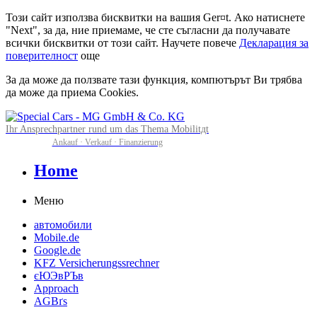
Този сайт използва бисквитки на вашия Ger¤t. Ако натиснете
"Next", за да, ние приемаме, че сте съгласни да получавате
всички бисквитки от този сайт. Научете повече
Декларация за
поверителност
още
За да може да ползвате тази функция, компютърът Ви трябва
да може да приема Cookies.
Ihr Ansprechpartner rund um das Thema Mobilitдt
Ankauf · Verkauf · Finanzierung
Home
Меню
автомобили
Mobile.de
Google.de
KFZ Versicherungssrechner
єЮЭвРЪв
Approach
AGBґs