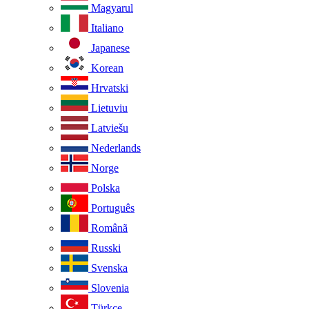
Magyarul
Italiano
Japanese
Korean
Hrvatski
Lietuviu
Latviešu
Nederlands
Norge
Polska
Português
Românã
Russki
Svenska
Slovenia
Türkçe