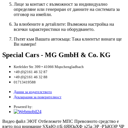
Лице за контакт с възможност за индивидуално
определяне или генериран от данните на системата за
отговор на имейли.
За влюбените в детайлите: Възможна настройка на
всички характеристики на оборудването.
Пътят към Вашата автокъща: Така клиентът винаги ще
Ви намери!
Special Cars - MG GmbH & Co. KG
Krefelder Str. 399 • 41066 Mцnchengladbach
+49 (0)2161 46 32 87
+49 (0)2161 46 32 88
01713419588
Данни за издателството
Декларация за поверителност
Powered by:
Видео файл
ЭЮТ
Отбележете МПС
Превозното средство е
взето под внимание
ЅХвЮ
ґґБ бЯЮаХФ э25a ЭР ·РЪЮЭР ЧР