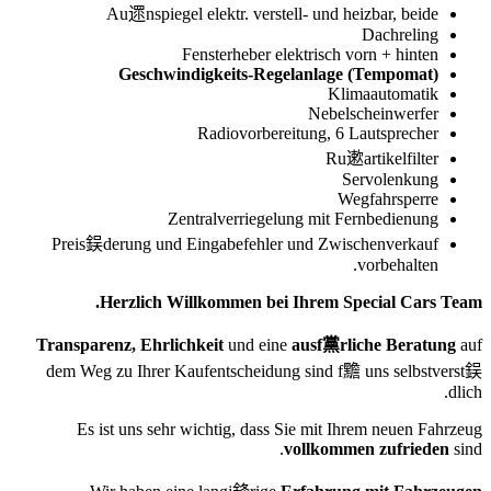
Au遝nspiegel elektr. verstell- und heizbar, beide
Dachreling
Fensterheber elektrisch vorn + hinten
Geschwindigkeits-Regelanlage (Tempomat)
Klimaautomatik
Nebelscheinwerfer
Radiovorbereitung, 6 Lautsprecher
Ru遬artikelfilter
Servolenkung
Wegfahrsperre
Zentralverriegelung mit Fernbedienung
Preis鋘derung und Eingabefehler und Zwischenverkauf
vorbehalten.
Herzlich Willkommen bei Ihrem Special Cars Team.
Transparenz, Ehrlichkeit
und eine
ausf黨rliche Beratung
auf
dem Weg zu Ihrer Kaufentscheidung sind f黵 uns selbstverst鋘
dlich.
Es ist uns sehr wichtig, dass Sie mit Ihrem neuen Fahrzeug
vollkommen zufrieden
sind.