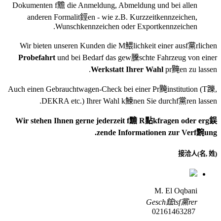
Dokumenten f黵 die Anmeldung, Abmeldung und bei allen
anderen Formalit鋞en - wie z.B. Kurzzeitkennzeichen,
Wunschkennzeichen oder Exportkennzeichen.
Wir bieten unseren Kunden die M鰃lichkeit einer ausf黨rlichen
Probefahrt
und bei Bedarf das gew黱schte Fahrzeug von einer
Werkstatt Ihrer Wahl
pr黤en zu lassen.
Auch einen Gebrauchtwagen-Check bei einer Pr黤institution
(T躒,
DEKRA etc.)
Ihrer Wahl k鰊nen Sie durchf黨ren lassen.
Wir stehen Ihnen gerne jederzeit f黵 R點kfragen oder erg鋘
zende Informationen zur Verf黦ung.
接洽人(名, 姓)
M. El Oqbani
Gesch鋐tsf黨rer
02161463287