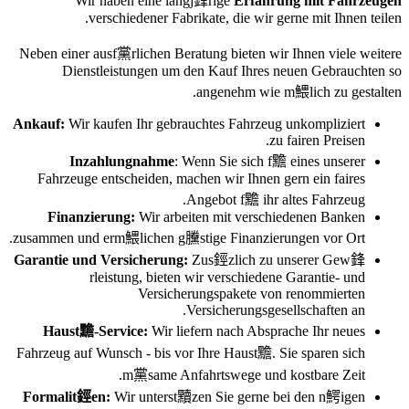
Wir haben eine langj鋒rige
Erfahrung mit Fahrzeugen
verschiedener Fabrikate, die wir gerne mit Ihnen teilen.
Neben einer ausf黨rlichen Beratung bieten wir Ihnen viele weitere
Dienstleistungen um den Kauf Ihres neuen Gebrauchten so
angenehm wie m鰃lich zu gestalten.
Ankauf:
Wir kaufen Ihr gebrauchtes Fahrzeug unkompliziert
zu fairen Preisen.
Inzahlungnahme
: Wenn Sie sich f黵 eines unserer
Fahrzeuge entscheiden, machen wir Ihnen gern ein faires
Angebot f黵 ihr altes Fahrzeug.
Finanzierung:
Wir arbeiten mit verschiedenen Banken
zusammen und erm鰃lichen g黱stige Finanzierungen vor Ort.
Garantie und Versicherung:
Zus鋞zlich zu unserer Gew鋒
rleistung, bieten wir verschiedene Garantie- und
Versicherungspakete von renommierten
Versicherungsgesellschaften an.
Haust黵-Service:
Wir liefern nach Absprache Ihr neues
Fahrzeug auf Wunsch - bis vor Ihre Haust黵. Sie sparen sich
m黨same Anfahrtswege und kostbare Zeit.
Formalit鋞en:
Wir unterst黷zen Sie gerne bei den n鰐igen