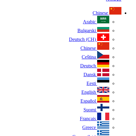
Chinese
Arabic
Bulgarski
Deutsch (CH)
Chinese
Ceština
Deutsch
Dansk
Eesti
English
Español
Suomi
Français
Greece