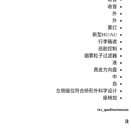
收音
外
外
雾灯
新型HU/AU
行李箱遮
巡航控制
烟雾粒子过滤器
液
真皮方向盘
中
自
左侧座位符合矫形外科学设计
座椅加
txt_qualitaetzusatz
注