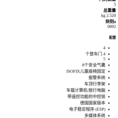
5
总重量
2.520 kg
炔刻a
0092
配置
4
4 个登车门
5
8个安全气囊
ISOFIX儿童座椅固定
报警系统
车顶行李架
车载计算机/旅行电脑
带遥控功能的中控锁
德国国家版本
电子稳定程序 (ESP)
多媒体系统