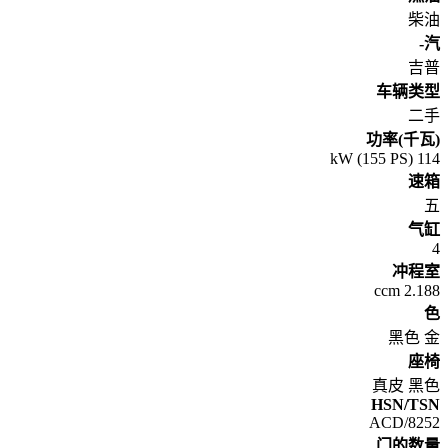
柴油
汽-
吉普
车辆类型
二手
功率(千瓦)
114 kW (155 PS)
速箱
五
气缸
4
冲程室
2.188 ccm
色
黑色 金
座椅
真皮 黑色
HSN/TSN
8252/ACD
门的数量