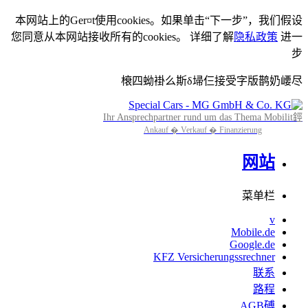
本网站上的Ger¤t使用cookies。如果单击“下一步”，我们假设
您同意从本网站接收所有的cookies。 详细了解
隐私政策
进一
步
榱四蚴褂么斯δ埽仨接受字版鹊奶崾尽
Ihr Ansprechpartner rund um das Thema Mobilit鋞
Ankauf � Verkauf � Finanzierung
网站
菜单栏
v
Mobile.de
Google.de
KFZ Versicherungssrechner
联系
路程
AGB磗