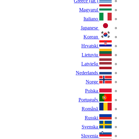
Greece (lat.)
Magyarul
Italiano
Japanese
Korean
Hrvatski
Lietuviu
Latviešu
Nederlands
Norge
Polska
Português
Românã
Russki
Svenska
Slovenia