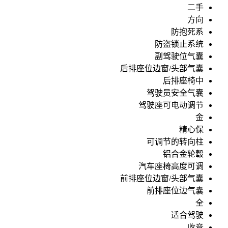
二手
方向
防抱死系
防盗锁止系统
副驾驶位气囊
后排座位边窗/头部气囊
后排座椅中
驾驶员安全气囊
驾驶座可电动调节
金
精心保
可调节的转向柱
铝合金轮毂
汽车座椅高度可调
前排座位边窗/头部气囊
前排座位边气囊
全
适合驾驶
收音