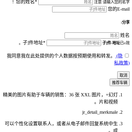
您的姓名*
注意:请输入您的名字！
您的E-mail
分享:
姓名
子]件地址*
子]件-地址
已o效。
我同意我在此处提供的个人数据按预期使用和转发。
(隐
私政策)
取消
推荐车辆
精美的图片有助于车辆的销售：36 张 XXL 图片，+幻灯
片和视频。
jr_detail_merkmale
可以个性化设置联系人，或者从电子邮件回复系统中生
成。