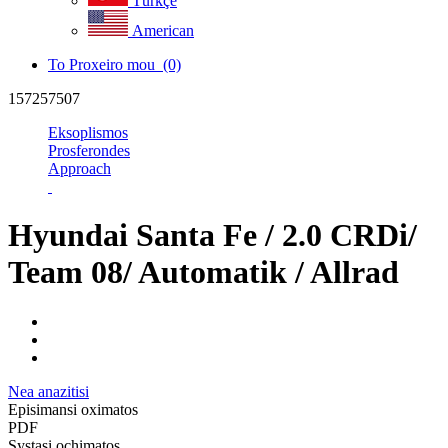
Türkçe
American
To Proxeiro mou
(0)
157257507
Eksoplismos
Prosferondes
Approach
Hyundai Santa Fe / 2.0 CRDi/
Team 08/ Automatik / Allrad
Nea anazitisi
Episimansi oximatos
PDF
Systasi ochimatos