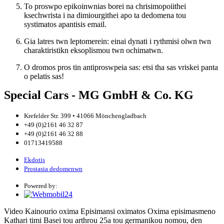
To proswpo epikoinwnias borei na chrisimopoiithei
ksechwrista i na dimiourgithei apo ta dedomena tou
systimatos apantisis email.
Gia latres twn leptomerein: einai dynati i rythmisi olwn twn
charaktiristikn eksoplismou twn ochimatwn.
O dromos pros tin antiproswpeia sas: etsi tha sas vriskei panta
o pelatis sas!
Special Cars - MG GmbH & Co. KG
Krefelder Str. 399 • 41066 Mönchengladbach
+49 (0)2161 46 32 87
+49 (0)2161 46 32 88
01713419588
Ekdotis
Prostasia dedomenwn
Powered by:
Video
Kainourio oxima
Episimansi oximatos
Oxima episimasmeno
Kathari timi
Basei tou arthrou 25a tou germanikou nomou, den