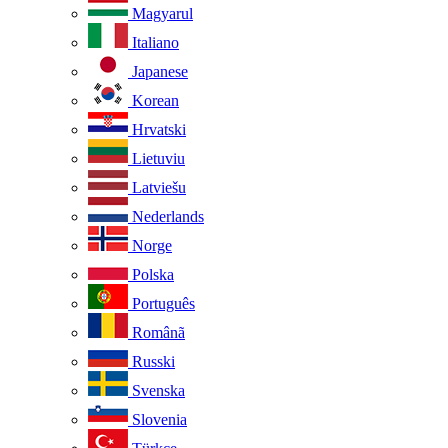
Magyarul
Italiano
Japanese
Korean
Hrvatski
Lietuviu
Latviešu
Nederlands
Norge
Polska
Português
Românã
Russki
Svenska
Slovenia