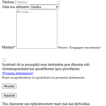
Tilefono
Aitia tou aitimatos
Minima*
Prosoxi: Eisagagate ena minuma!
Symfonó óti ta prosopiká mou dedoména pou dínontai edó
chrisimopoioúntai kai apostéllontai ópos provlépetai.
(Prostasia dedomenwn)
Prepei na apodextheite tis upodeikseis tis prostasias dedomenwn.
Akurwsi
Apostoli
Tha charoume ean epikoinwnisete mazi mas kai tilefwnika: