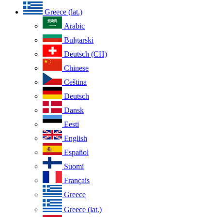
Greece (lat.)
Arabic
Bulgarski
Deutsch (CH)
Chinese
Ceština
Deutsch
Dansk
Eesti
English
Español
Suomi
Français
Greece
Greece (lat.)