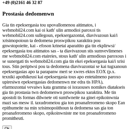
+49 (0)2161 46 32 87
Prostasia dedomenwn
Gia tin epeksergasia tou upovallomenou aitimatos, i
webmobil24.com kai oi kath' ulin armodioi paroxoi tis
webmobil24.com sullegoun, epeksergazontai, diavivazoun kai/i
xrisimopoioun ta dedomena proswpikou xaraktira pou
gnwstopoieite, kai - efoson krinetai aparaitito gia tin ekplirwsi/
epeksergasia tou aitimatos sas - ta diavivazoun stis sumvevlimenes
me webmobil24.com etaireies, stous kath' ulin armodious paroxous i
se sunergati tis webmobil24.com gia tin ekei epeksergasia kai/i xrisi
tous. Stin periptwsi pou ta dedomena diavivazontai se kai tugxanoun
epeksergasias apo ta parapanw meri se xwres ektos EOX (p.x.
texniki apothikeusi kai epeksergasia tous apo entetalmeno paroxo
upiresiwn epeksergasias dedomenwn me edra tis HPA),
efarmozontai vevaiws kata gramma oi isxuouses nomikes diatakseis
gia tin prostasia twn dedomenwn proswpikou xaraktira. Me tin
apostoli tis formas dilwnete oti sumfwneite na ginei epikoinwnia
mazi sas mesw il. taxudromeiou gia ton proanaferomeno skopo Ean
epithumeite na min xrisimopoiithoun ta dedomena sas gia ton
proanaferomeno skopo, epikoinwniste me ton proanaferomeno
promitheuti.
Ok