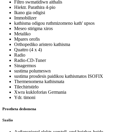
Filtro swmatidiwn aithalis
Hiektr. Parathira 4-pio
Ikano gia odigisi
Immobilizer
kathisma odigou ruthmizomeno kath' upsos
Meseo stirigma xiros
Metaliko
Mpares orofis
Orthopediko aristero kathisma
Quattro (4 x 4)
Radio
Radio-CD-Tuner
Sinagermos
sustima polumeswn
sustima prosdesis paidikou kathismatos ISOFIX
Thermenomena kathismata
Tilechiristirlo
Xwra kukloforias Germania
Ydr. timoni
Prostheta dedomena
Sxolio
Außenspiegel elektr. verstell- und heizbar, beide