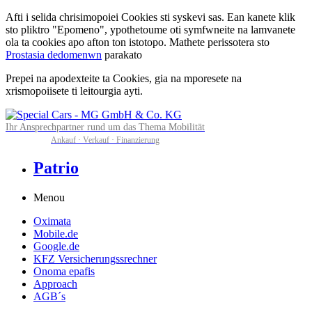
Afti i selida chrisimopoiei Cookies sti syskevi sas. Ean kanete klik
sto pliktro "Epomeno", ypothetoume oti symfwneite na lamvanete
ola ta cookies apo afton ton istotopo. Mathete perissotera sto
Prostasia dedomenwn
parakato
Prepei na apodexteite ta Cookies, gia na mporesete na
xrismopoiisete ti leitourgia ayti.
Ihr Ansprechpartner rund um das Thema Mobilität
Ankauf · Verkauf · Finanzierung
Patrio
Menou
Oximata
Mobile.de
Google.de
KFZ Versicherungssrechner
Onoma epafis
Approach
AGB´s