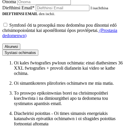
Onoma
Diefthinsi Email*
I isachthisa
DIEFTHINSI EMAIL
den ischii.
Symfonó óti ta prosopiká mou dedoména pou dínontai edó
chrisimopoioúntai kai apostéllontai ópos provlépetai.
(Prostasia
dedomenwn)
Akurwsi
Systasi ochimatos
Oi kales fwtografies pwloun ochimata: einai diathesimes 36
XXL fwtografies + provoli diafanein kai video se kathe
ochima.
Oi simantikoteres plirofories ochimatwn me mia matia.
To proswpo epikoinwnias borei na chrisimopoiithei
ksechwrista i na dimiourgithei apo ta dedomena tou
systimatos apantisis email.
Diacheirisi poiotitas - Oi times simansis energeiakis
katanalwsis epivatikn ochimatwn i oi sfragides poiotitas
fortnontai aftomata