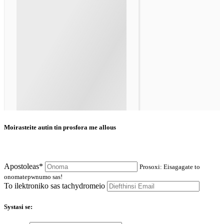
Moirasteite autin tin prosfora me allous
Apostoleas*
Prosoxi: Eisagagate to
onomatepwnumo sas!
To ilektroniko sas tachydromeio
Systasi se: