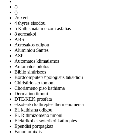
()
()
2o xeri
4 thyres eisodou
5 Kathismata me zoni asfalias
8 aerosakoi
ABS
Aerosakos odigou
Aluminiou Santes
ASP
Automatos klimatismos
Automatos pilotos
Biblio sintiriseos
Bordcomputer/Ypologistis taksidiou
Chiristirio sto tomoni
Chorismeno piso kathisma
Dermatino timoni
DTE/KEK prosfata
eksoteriki kathreptes thermenomenci
El. kathisma odigou
El. Rithmizomeno timoni
Elektrikoi ekswterikoi kathreptes
Ependisi portpagkaz
Fanou omixlis