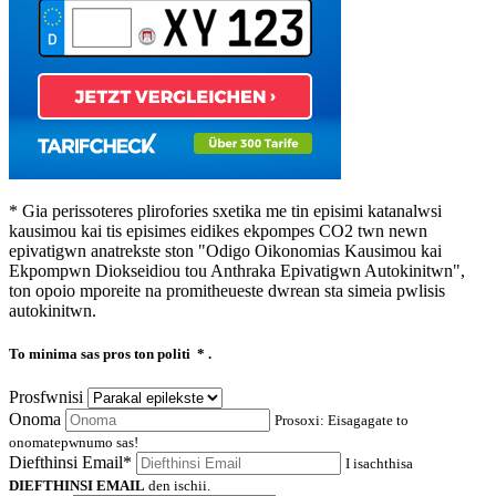
* Gia perissoteres plirofories sxetika me tin episimi katanalwsi
kausimou kai tis episimes eidikes ekpompes CO2 twn newn
epivatigwn anatrekste ston "Odigo Oikonomias Kausimou kai
Ekpompwn Diokseidiou tou Anthraka Epivatigwn Autokinitwn",
ton opoio mporeite na promitheueste dwrean sta simeia pwlisis
autokinitwn.
To minima sas pros ton politi
* .
Prosfwnisi
Onoma
Prosoxi: Eisagagate to
onomatepwnumo sas!
Diefthinsi Email*
I isachthisa
DIEFTHINSI EMAIL
den ischii.