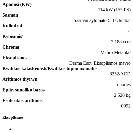
Apodosi (KW)
114 kW (155 PS)
Sasman
Sasman aytomato-5-Tachititon
Kulindroi
4
Kybismόs'
2.188 ccm
Chroma
Mabro Metaliko
Eksoplismos
Derma Esot. Eksoplismos mavro
Kwdikos kataskeuasti/Kwdikos tupou oximatos
8252/ACD
Arithmos thyrwn
5-portes
Epitr. sunoliko baros
2.520 kg
Esoterikos arithmos
0092
Eksoplismos