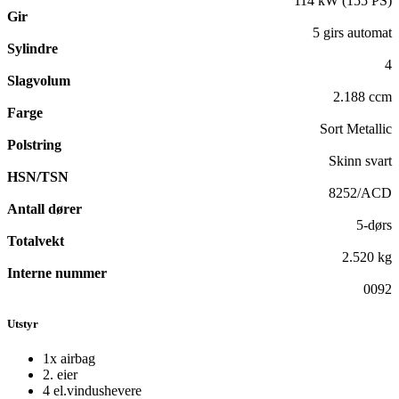
114 kW (155 PS)
Gir
5 girs automat
Sylindre
4
Slagvolum
2.188 ccm
Farge
Sort Metallic
Polstring
Skinn svart
HSN/TSN
8252/ACD
Antall dører
5-dørs
Totalvekt
2.520 kg
Interne nummer
0092
Utstyr
1x airbag
2. eier
4 el.vindushevere