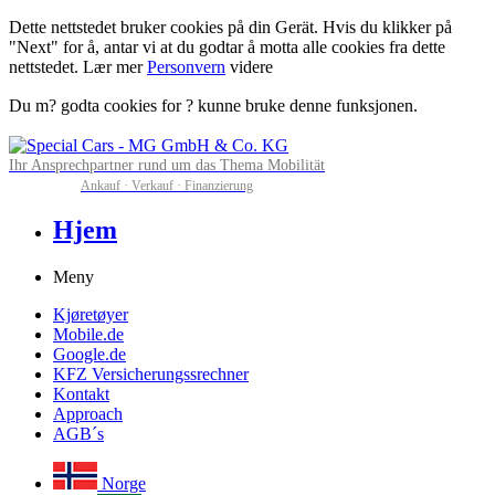
Dette nettstedet bruker cookies på din Gerät. Hvis du klikker på
"Next" for å, antar vi at du godtar å motta alle cookies fra dette
nettstedet. Lær mer
Personvern
videre
Du m? godta cookies for ? kunne bruke denne funksjonen.
Ihr Ansprechpartner rund um das Thema Mobilität
Ankauf · Verkauf · Finanzierung
Hjem
Meny
Kjøretøyer
Mobile.de
Google.de
KFZ Versicherungssrechner
Kontakt
Approach
AGB´s
Norge