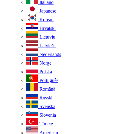
Italiano
Japanese
Korean
Hrvatski
Lietuviu
Latviešu
Nederlands
Norge
Polska
Português
Românã
Russki
Svenska
Slovenia
Türkçe
American