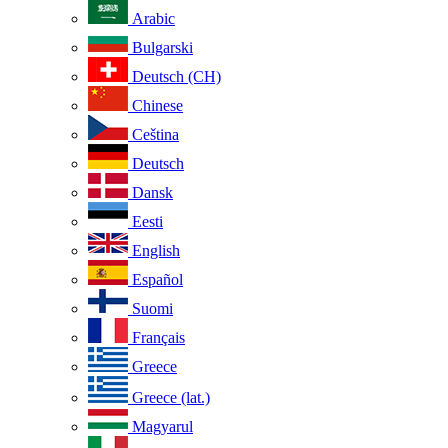
Arabic
Bulgarski
Deutsch (CH)
Chinese
Ceština
Deutsch
Dansk
Eesti
English
Español
Suomi
Français
Greece
Greece (lat.)
Magyarul