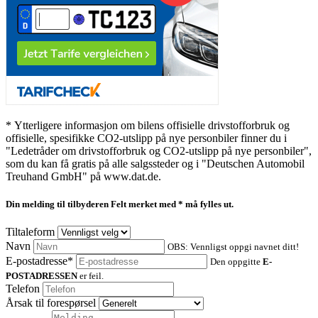
* Ytterligere informasjon om bilens offisielle drivstofforbruk og
offisielle, spesifikke CO2-utslipp på nye personbiler finner du i
"Ledetråder om drivstofforbruk og CO2-utslipp på nye personbiler",
som du kan få gratis på alle salgssteder og i "Deutschen Automobil
Treuhand GmbH" på www.dat.de.
Din melding til tilbyderen
Felt merket med * må fylles ut.
Tiltaleform
Navn
OBS: Vennligst oppgi navnet ditt!
E-postadresse*
Den oppgitte
E-
POSTADRESSEN
er feil.
Telefon
Årsak til forespørsel