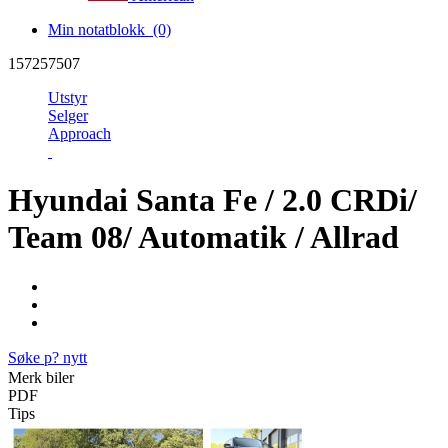
Min notatblokk
(0)
157257507
Utstyr
Selger
Approach
Hyundai Santa Fe / 2.0 CRDi/
Team 08/ Automatik / Allrad
Søke p? nytt
Merk biler
PDF
Tips