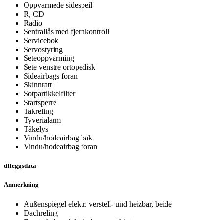
Oppvarmede sidespeil
R, CD
Radio
Sentrallås med fjernkontroll
Servicebok
Servostyring
Seteoppvarming
Sete venstre ortopedisk
Sideairbags foran
Skinnratt
Sotpartikkelfilter
Startsperre
Takreling
Tyverialarm
Tåkelys
Vindu/hodeairbag bak
Vindu/hodeairbag foran
tilleggsdata
Anmerkning
Außenspiegel elektr. verstell- und heizbar, beide
Dachreling