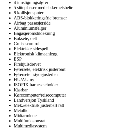
4 innstigningsdører
5 sitteplasser med sikkerhetsbelte
8 kollisjonsputer
ABS-blokkeringsfrie bremser
Airbag passasjerside
Aluminiumsfelger
Bagasjeromstildekning
Baksete, delt
Cruise-control
Elektriske sidespeil
Elektronisk klimaanlegg
ESP
Firehjulsdrevet
Førersete, elektrisk justerbart
Førersete høydejusterbar
HU/AU ny
ISOFIX barneseteholder
Kjørbar
Kørecomputer/reisecomputer
Landversjon Tyskland
Mek./elektrisk justerbart ratt
Metallic
Midtarmlene
Multifunksjonsratt
Multimediasystem