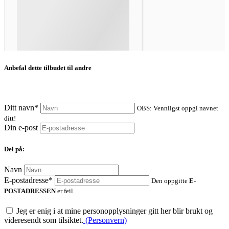
Anbefal dette tilbudet til andre
Ditt navn*
OBS: Vennligst oppgi navnet
ditt!
Din e-post
Del på:
Navn
E-postadresse*
Den oppgitte
E-
POSTADRESSEN
er feil.
Jeg er enig i at mine personopplysninger gitt her blir brukt og
videresendt som tilsiktet.
(Personvern)