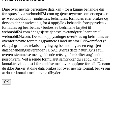
Dine over nevnte personlige data kan - for å kunne behandle din
forespørsel via webmobil24.com og tjenesteyterne som er engasjert
av webmobil.com - innhentes, behandles, formidles eller brukes og -
dersom der er nødvendig for å oppfylle / behandle forespørselen -
formidles og bearbeides / brukes av bedriftene knyttet til
webmobil24.com / engasjerte tjenesteleverandører / partnere til
webmobil24.com. Dersom opplysninger overføres og behandles av
ovenfor nevnte forretningspartnere i land utenfor EØS-området (f.
eks. på grunn av teknisk lagring og behandling av en engasjert
databehandlingsleverandør i USA), gjøres dette naturligvis i full
overensstemmelse med gjeldende rettslige forskrifter angående
personvern. Ved å sende formularet samtykker du i at du kan bli
kontaktet via e-post i forbindelse med over oppførte formål. Dersom
du ikke ønsker at dine data brukes for over nevnte formål, ber vi om
at du tar kontakt med nevnte tilbyder.
OK