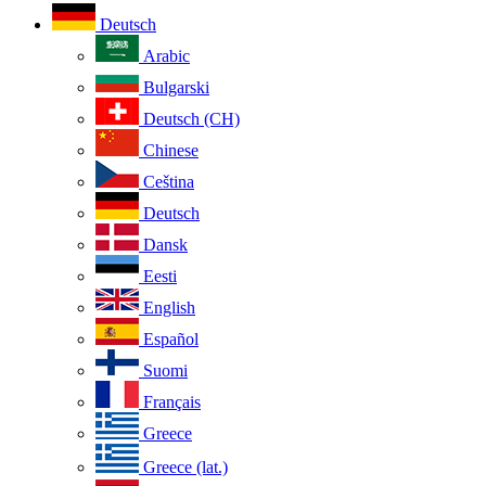
Deutsch
Arabic
Bulgarski
Deutsch (CH)
Chinese
Ceština
Deutsch
Dansk
Eesti
English
Español
Suomi
Français
Greece
Greece (lat.)