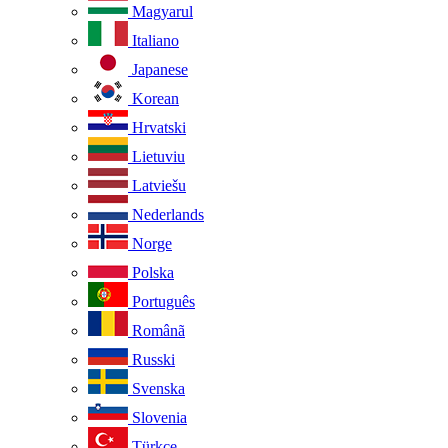
Magyarul
Italiano
Japanese
Korean
Hrvatski
Lietuviu
Latviešu
Nederlands
Norge
Polska
Português
Românã
Russki
Svenska
Slovenia
Türkçe