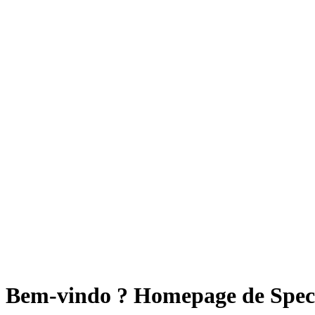
Bem-vindo ? Homepage de Spe
Mercedes-Benz E 350
21.900 EUR