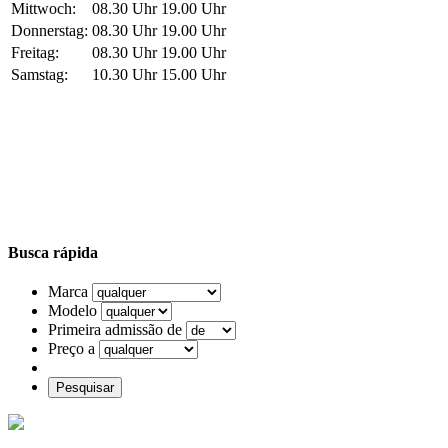
Mittwoch:
08.30 Uhr
19.00 Uhr
Donnerstag:
08.30 Uhr
19.00 Uhr
Freitag:
08.30 Uhr
19.00 Uhr
Samstag:
10.30 Uhr
15.00 Uhr
Busca rápida
Marca
Modelo
Primeira admissão de
Ford Fiesta
10.990 EUR
Preço a
Pesquisar
Hyundai Santa Fe
5.490 EUR