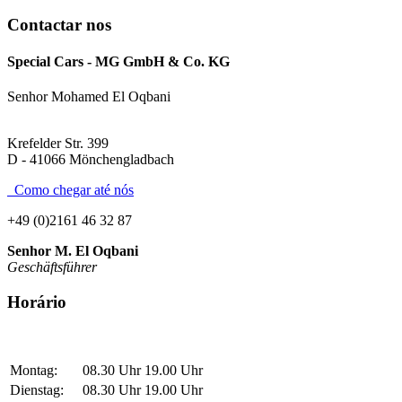
Contactar nos
Ford Focus
16.900 EUR
Special Cars - MG GmbH & Co. KG
Senhor Mohamed El Oqbani
Jeep Renegade
14.990 EUR
Krefelder Str. 399
Mercedes-Benz A 200
17.490 EUR
D - 41066 Mönchengladbach
Como chegar até nós
Audi A3
20.890 EUR
+49 (0)2161 46 32 87
Senhor M. El Oqbani
Geschäftsführer
Mercedes-Benz V 300
52.900 EUR
Horário
Montag:
08.30 Uhr
19.00 Uhr
Dienstag:
08.30 Uhr
19.00 Uhr