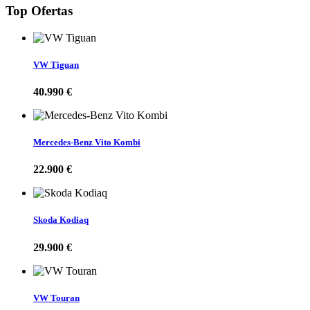
Top Ofertas
Mercedes-Benz C 180
10.890 EUR
Mercedes-Benz Vito Kombi
22.900 EUR
VW Tiguan
40.990 €
BMW 218 Active Tourer
16.390 EUR
Mercedes-Benz Vito Kombi
Mercedes-Benz V 250
41.750 EUR
22.900 €
Skoda Kodiaq
29.900 €
VW Touran