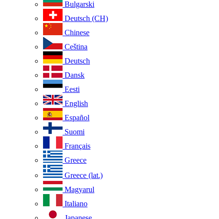
Bulgarski
Deutsch (CH)
Chinese
Ceština
Deutsch
Dansk
Eesti
English
Español
Suomi
Français
Greece
Greece (lat.)
Magyarul
Italiano
Japanese