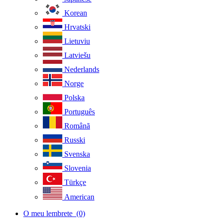
Korean
Hrvatski
Lietuviu
Latviešu
Nederlands
Norge
Polska
Português
Românã
Russki
Svenska
Slovenia
Türkçe
American
O meu lembrete
(0)